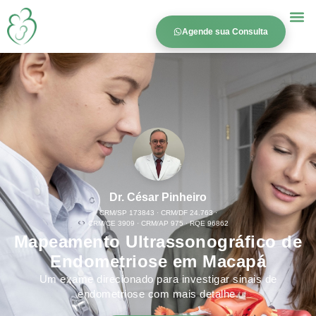
Agende sua Consulta
Dr. César Pinheiro
CRM/SP 173843 · CRM/DF 24.763 ·
CRM/CE 3909 · CRM/AP 975 · RQE 96862
Mapeamento Ultrassonográfico de
Endometriose em Macapá
Um exame direcionado para investigar sinais de
endometriose com mais detalhe.