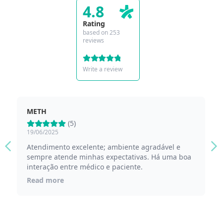
4.8
Rating
based on 253
reviews
Write a review
METH
R
(5)
19/06/2025
12
Atendimento excelente; ambiente agradável e
Am
sempre atende minhas expectativas. Há uma boa
mu
interação entre médico e paciente.
R
Read more