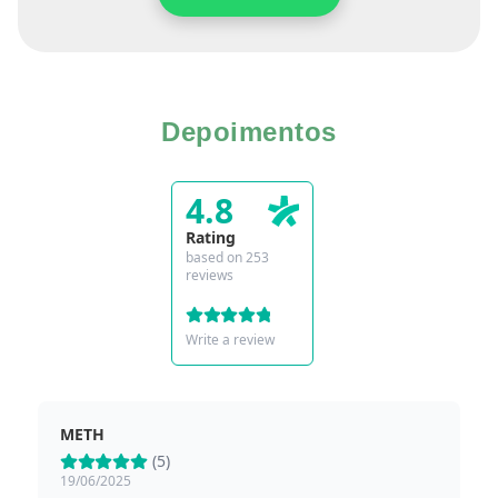
Depoimentos
4.8
Rating
based on 253
reviews
Write a review
METH
R
(5)
19/06/2025
12