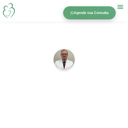
Agende sua Consulta
Dr. César Pinheiro
CRM/SP 173843 · RQE 96862
Duas mães, uma história de amor
Dê o próximo passo com a Fertilização In Vitro e construa
sua família com segurança e acolhimento.
Agendamentos abertos:
Garanta sua consulta