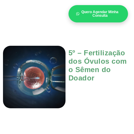
Quero Agendar Minha
Consulta
5º – Fertilização
dos Óvulos com
o Sêmen do
Doador