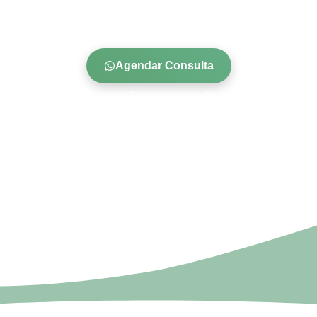
ro oferece um caminho seguro, acolhedor e plane
desejam formar sua família por conta própria.
Agendar Consulta
Médico Ginecologista e Especialista em Reprodução Humana
Macapá - AP