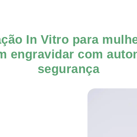
zação In Vitro para mulh
m engravidar com auto
segurança