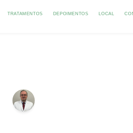
TRATAMENTOS
DEPOIMENTOS
LOCAL
CO
Dr. César Pinheiro
CRM/SP 173843 · CRM/DF 24.763 ·
CRM/CE 3909 · CRM/AP 975 · RQE 96862
mãe é um sonho pos